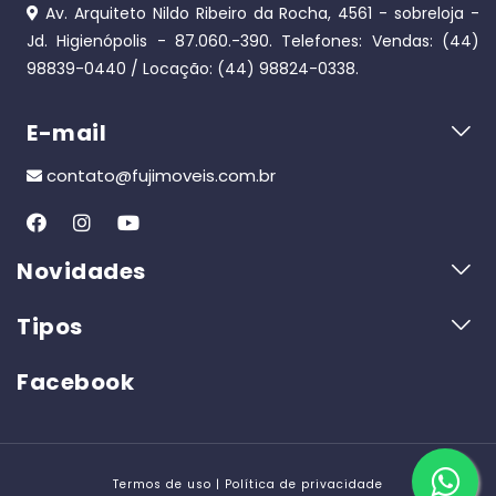
Av. Arquiteto Nildo Ribeiro da Rocha, 4561 - sobreloja -
Jd. Higienópolis - 87.060.-390. Telefones: Vendas: (44)
98839-0440 / Locação: (44) 98824-0338.
E-mail
contato@fujimoveis.com.br
Novidades
UP-Residence
Tipos
APARTAMENTO PROXIMO UEM
Apartamento
Facebook
TERRAÇO JARDINS (DIREITOS)
Casa
VENDA DE DIREITOS NO TERRAÇO JARDINS
Terreno
**Edificio:Residencial Maldivas** Lançamento na Av Dr. Alex
Comercial/Industrial
andre Rasgulaeff Jd Alvorada
Zona 08 Ilios Residence
Termos de uso |
Política de privacidade