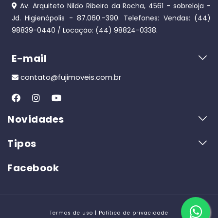
Av. Arquiteto Nildo Ribeiro da Rocha, 4561 - sobreloja -
Jd. Higienópolis - 87.060.-390. Telefones: Vendas: (44)
98839-0440 / Locação: (44) 98824-0338.
E-mail
contato@fujimoveis.com.br
Novidades
UP-Residence
Tipos
APARTAMENTO PROXIMO UEM
Apartamento
Facebook
TERRAÇO JARDINS (DIREITOS)
Casa
VENDA DE DIREITOS NO TERRAÇO JARDINS
Terreno
**Edificio:Residencial Maldivas** Lançamento na Av Dr. Alex
Comercial/Industrial
andre Rasgulaeff Jd Alvorada
Zona 08 Ilios Residence
Termos de uso |
Política de privacidade