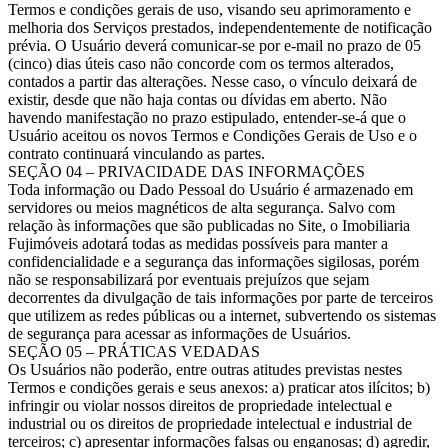
Termos e condições gerais de uso, visando seu aprimoramento e
melhoria dos Serviços prestados, independentemente de notificação
prévia. O Usuário deverá comunicar-se por e-mail no prazo de 05
(cinco) dias úteis caso não concorde com os termos alterados,
contados a partir das alterações. Nesse caso, o vínculo deixará de
existir, desde que não haja contas ou dívidas em aberto. Não
havendo manifestação no prazo estipulado, entender-se-á que o
Usuário aceitou os novos Termos e Condições Gerais de Uso e o
contrato continuará vinculando as partes.
SEÇÃO 04 – PRIVACIDADE DAS INFORMAÇÕES
Toda informação ou Dado Pessoal do Usuário é armazenado em
servidores ou meios magnéticos de alta segurança. Salvo com
relação às informações que são publicadas no Site, o Imobiliaria
Fujimóveis adotará todas as medidas possíveis para manter a
confidencialidade e a segurança das informações sigilosas, porém
não se responsabilizará por eventuais prejuízos que sejam
decorrentes da divulgação de tais informações por parte de terceiros
que utilizem as redes públicas ou a internet, subvertendo os sistemas
de segurança para acessar as informações de Usuários.
SEÇÃO 05 – PRÁTICAS VEDADAS
Os Usuários não poderão, entre outras atitudes previstas nestes
Termos e condições gerais e seus anexos: a) praticar atos ilícitos; b)
infringir ou violar nossos direitos de propriedade intelectual e
industrial ou os direitos de propriedade intelectual e industrial de
terceiros; c) apresentar informações falsas ou enganosas; d) agredir,