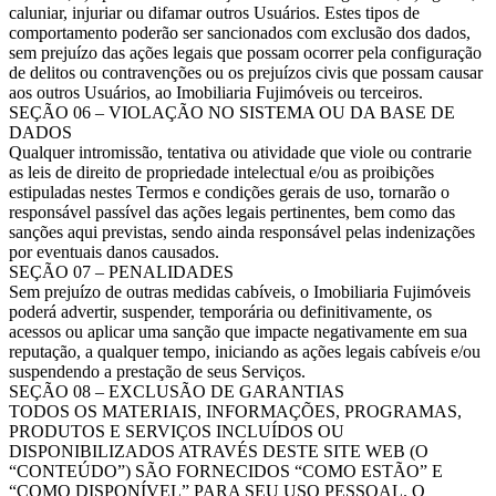
caluniar, injuriar ou difamar outros Usuários. Estes tipos de
comportamento poderão ser sancionados com exclusão dos dados,
sem prejuízo das ações legais que possam ocorrer pela configuração
de delitos ou contravenções ou os prejuízos civis que possam causar
aos outros Usuários, ao Imobiliaria Fujimóveis ou terceiros.
SEÇÃO 06 – VIOLAÇÃO NO SISTEMA OU DA BASE DE
DADOS
Qualquer intromissão, tentativa ou atividade que viole ou contrarie
as leis de direito de propriedade intelectual e/ou as proibições
estipuladas nestes Termos e condições gerais de uso, tornarão o
responsável passível das ações legais pertinentes, bem como das
sanções aqui previstas, sendo ainda responsável pelas indenizações
por eventuais danos causados.
SEÇÃO 07 – PENALIDADES
Sem prejuízo de outras medidas cabíveis, o Imobiliaria Fujimóveis
poderá advertir, suspender, temporária ou definitivamente, os
acessos ou aplicar uma sanção que impacte negativamente em sua
reputação, a qualquer tempo, iniciando as ações legais cabíveis e/ou
suspendendo a prestação de seus Serviços.
SEÇÃO 08 – EXCLUSÃO DE GARANTIAS
TODOS OS MATERIAIS, INFORMAÇÕES, PROGRAMAS,
PRODUTOS E SERVIÇOS INCLUÍDOS OU
DISPONIBILIZADOS ATRAVÉS DESTE SITE WEB (O
“CONTEÚDO”) SÃO FORNECIDOS “COMO ESTÃO” E
“COMO DISPONÍVEL” PARA SEU USO PESSOAL. O