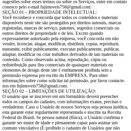
sugestões sobre esses termos ou sobre os Serviços, entre em contato
conosco pelo e-mail
fujimoveis758@gmail.com
.
SEÇÃO 01 – PROPRIEDADE INTELECTUAL:
Você reconhece e concorda que todos os conteúdos e materiais
disponíveis neste site são protegidos por direitos autorais, marcas
registradas, marcas de serviço, patentes, segredos comerciais ou
outros direitos de propriedade e de leis. Exceto quando
expressamente autorizado pela empresa, você concorda em não
vender, licenciar, alugar, modificar, distribuir, copiar, reproduzir,
transmitir, exibir publicamente, executar publicamente, publicar,
adaptar, modificar ou criar trabalhos derivados de tais materiais ou
conteúdo. Como observado acima, reprodução, cópia ou
redistribuição para fins comerciais de quaisquer materiais ou
elementos de design deste site é estritamente proibida sem a
permissão expressa por escrito da EMPRESA. Para obter
informações sobre como solicitar tal permissão, por favor contacte-
nos em
fujimoveis758@gmail.com
.
SEÇÃO 02 – LIMITAÇÕES DE UTILIZAÇÃO:
O usuário que se inscrever em um formulário deverá preencher
todos os campos do cadastro, com informações exatas, precisas e
verdadeiras. Caso o Usuário de nossos Serviços seja pessoa jurídica,
esta garante estar regularmente representada e inscrita na Receita
Federal do Brasil. Se pessoa natural (física), o Usuário confirma e
garante ser maior de idade e plenamente capaz para assinar um
contrato vinculativo (É proibido o cadastro de Usuários que não