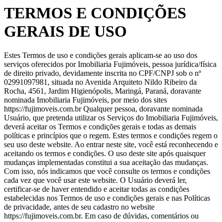
TERMOS E CONDIÇÕES
GERAIS DE USO
Estes Termos de uso e condições gerais aplicam-se ao uso dos
serviços oferecidos por Imobiliaria Fujimóveis, pessoa jurídica/física
de direito privado, devidamente inscrita no CPF/CNPJ sob o nº
02991097981, situada no Avenida Arquiteto Nildo Ribeiro da
Rocha, 4561, Jardim Higienópolis, Maringá, Paraná, doravante
nominada Imobiliaria Fujimóveis, por meio dos sites
https://fujimoveis.com.br Qualquer pessoa, doravante nominada
Usuário, que pretenda utilizar os Serviços do Imobiliaria Fujimóveis,
deverá aceitar os Termos e condições gerais e todas as demais
políticas e princípios que o regem. Estes termos e condições regem o
seu uso deste website. Ao entrar neste site, você está reconhecendo e
aceitando os termos e condições. O uso deste site após quaisquer
mudanças implementadas constitui a sua aceitação das mudanças.
Com isso, nós indicamos que você consulte os termos e condições
cada vez que você usar este website. O Usuário deverá ler,
certificar-se de haver entendido e aceitar todas as condições
estabelecidas nos Termos de uso e condições gerais e nas Políticas
de privacidade, antes de seu cadastro no website
https://fujimoveis.com.br. Em caso de dúvidas, comentários ou