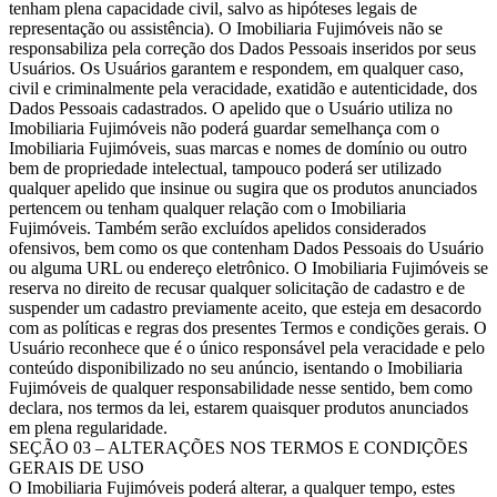
tenham plena capacidade civil, salvo as hipóteses legais de
representação ou assistência). O Imobiliaria Fujimóveis não se
responsabiliza pela correção dos Dados Pessoais inseridos por seus
Usuários. Os Usuários garantem e respondem, em qualquer caso,
civil e criminalmente pela veracidade, exatidão e autenticidade, dos
Dados Pessoais cadastrados. O apelido que o Usuário utiliza no
Imobiliaria Fujimóveis não poderá guardar semelhança com o
Imobiliaria Fujimóveis, suas marcas e nomes de domínio ou outro
bem de propriedade intelectual, tampouco poderá ser utilizado
qualquer apelido que insinue ou sugira que os produtos anunciados
pertencem ou tenham qualquer relação com o Imobiliaria
Fujimóveis. Também serão excluídos apelidos considerados
ofensivos, bem como os que contenham Dados Pessoais do Usuário
ou alguma URL ou endereço eletrônico. O Imobiliaria Fujimóveis se
reserva no direito de recusar qualquer solicitação de cadastro e de
suspender um cadastro previamente aceito, que esteja em desacordo
com as políticas e regras dos presentes Termos e condições gerais. O
Usuário reconhece que é o único responsável pela veracidade e pelo
conteúdo disponibilizado no seu anúncio, isentando o Imobiliaria
Fujimóveis de qualquer responsabilidade nesse sentido, bem como
declara, nos termos da lei, estarem quaisquer produtos anunciados
em plena regularidade.
SEÇÃO 03 – ALTERAÇÕES NOS TERMOS E CONDIÇÕES
GERAIS DE USO
O Imobiliaria Fujimóveis poderá alterar, a qualquer tempo, estes