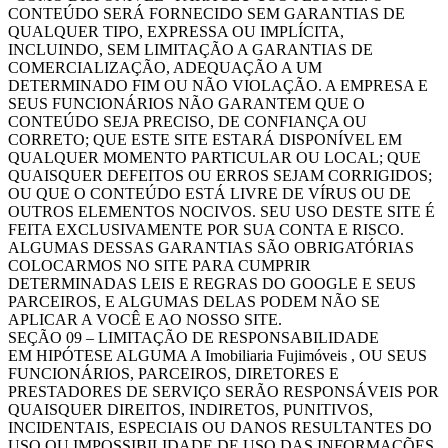
CONTEÚDO SERÁ FORNECIDO SEM GARANTIAS DE
QUALQUER TIPO, EXPRESSA OU IMPLÍCITA,
INCLUINDO, SEM LIMITAÇÃO A GARANTIAS DE
COMERCIALIZAÇÃO, ADEQUAÇÃO A UM
DETERMINADO FIM OU NÃO VIOLAÇÃO. A EMPRESA E
SEUS FUNCIONÁRIOS NÃO GARANTEM QUE O
CONTEÚDO SEJA PRECISO, DE CONFIANÇA OU
CORRETO; QUE ESTE SITE ESTARÁ DISPONÍVEL EM
QUALQUER MOMENTO PARTICULAR OU LOCAL; QUE
QUAISQUER DEFEITOS OU ERROS SEJAM CORRIGIDOS;
OU QUE O CONTEÚDO ESTÁ LIVRE DE VÍRUS OU DE
OUTROS ELEMENTOS NOCIVOS. SEU USO DESTE SITE É
FEITA EXCLUSIVAMENTE POR SUA CONTA E RISCO.
ALGUMAS DESSAS GARANTIAS SÃO OBRIGATÓRIAS
COLOCARMOS NO SITE PARA CUMPRIR
DETERMINADAS LEIS E REGRAS DO GOOGLE E SEUS
PARCEIROS, E ALGUMAS DELAS PODEM NÃO SE
APLICAR A VOCÊ E AO NOSSO SITE.
SEÇÃO 09 – LIMITAÇÃO DE RESPONSABILIDADE
EM HIPÓTESE ALGUMA A Imobiliaria Fujimóveis , OU SEUS
FUNCIONÁRIOS, PARCEIROS, DIRETORES E
PRESTADORES DE SERVIÇO SERÃO RESPONSÁVEIS POR
QUAISQUER DIREITOS, INDIRETOS, PUNITIVOS,
INCIDENTAIS, ESPECIAIS OU DANOS RESULTANTES DO
USO OU IMPOSSIBILIDADE DE USO DAS INFORMAÇÕES